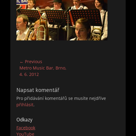
Navigace
← Previous
Previous
Metro Music Bar, Brno,
pro
post:
4. 6. 2012
příspěvek
Napsat komentář
Pro přidávání komentářů se musíte nejdříve
přihlásit
.
Odkazy
Facebook
YouTube