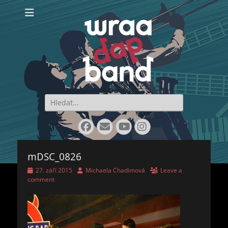
WraaDap Band
Search
for:
Facebook
Email
YouTube
Instagram
mDSC_0826
Posted
Author
27. září 2015
Michaela Chadimová
Leave a
on
comment