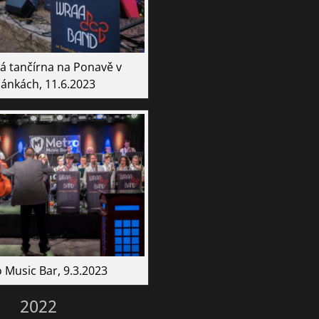
á tančírna na Ponavě v
ánkách, 11.6.2023
 Music Bar, 9.3.2023
2022