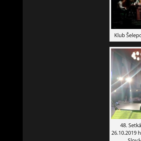
Klub Šelepo
48. Setká
26.10.2019 
Slová