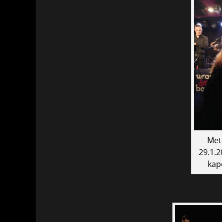
Met
29.1.2
kap