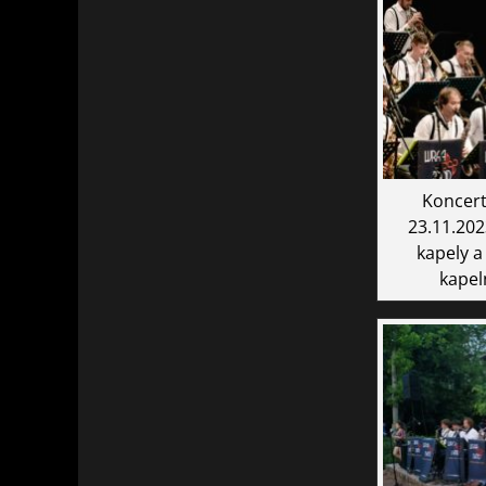
Koncert
23.11.2023
kapely a
kapel