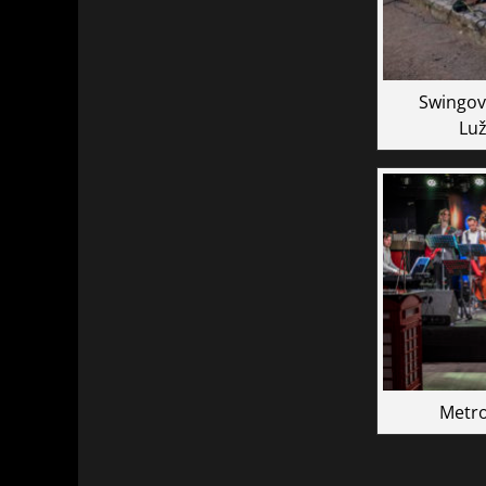
Swingov
Luž
Metro