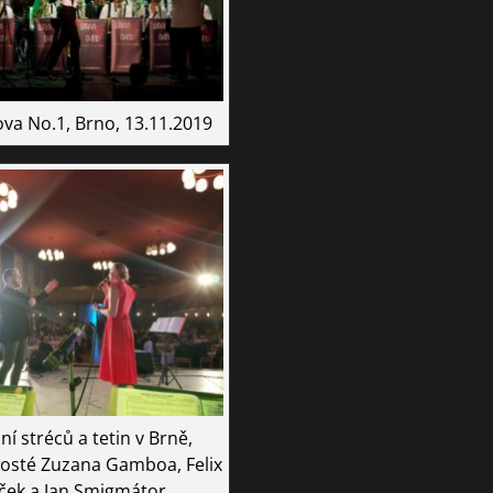
va No.1, Brno, 13.11.2019
ní stréců a tetin v Brně,
hosté Zuzana Gamboa, Felix
ček a Jan Smigmátor