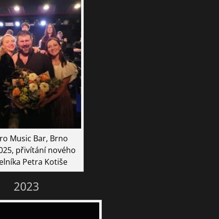
ro Music Bar, Brno
025, přivítání nového
elníka Petra Kotiše
2023