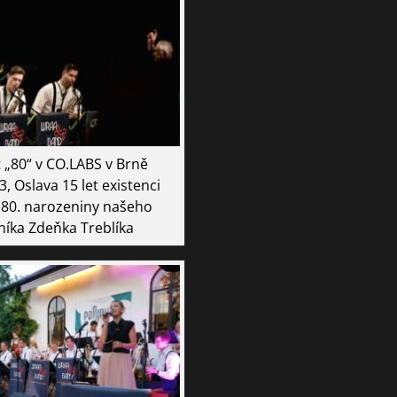
 „80“ v CO.LABS v Brně
, Oslava 15 let existenci
 80. narozeniny našeho
níka Zdeňka Treblíka