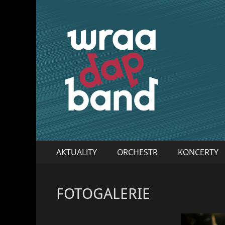
WraaDap Band
Primary
Skip
AKTUALITY
ORCHESTR
KONCERTY
to
Menu
content
FOTOGALERIE