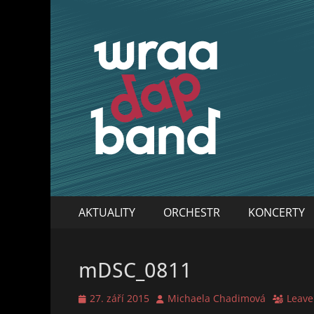
WraaDap Band
Primary
Skip
AKTUALITY
ORCHESTR
KONCERTY
to
Menu
content
mDSC_0811
Posted
Author
27. září 2015
Michaela Chadimová
Leave
on