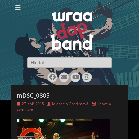
WraaDap Band
Search
for:
Facebook
Email
YouTube
Instagram
mDSC_0805
Posted
Author
27. září 2015
Michaela Chadimová
Leave a
on
comment