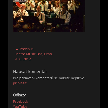
Navigace
← Previous
Previous
Metro Music Bar, Brno,
pro
post:
4. 6. 2012
příspěvek
Napsat komentář
Pro přidávání komentářů se musíte nejdříve
přihlásit
.
Odkazy
Facebook
YouTube