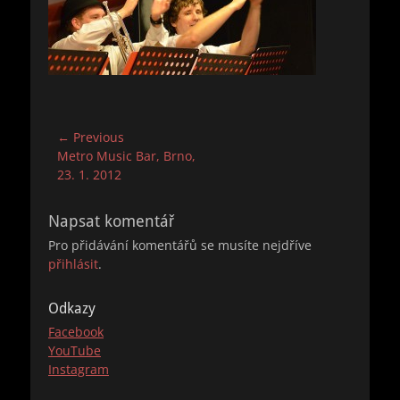
Navigace
← Previous
Previous
Metro Music Bar, Brno,
pro
post:
23. 1. 2012
příspěvek
Napsat komentář
Pro přidávání komentářů se musíte nejdříve
přihlásit
.
Odkazy
Facebook
YouTube
Instagram