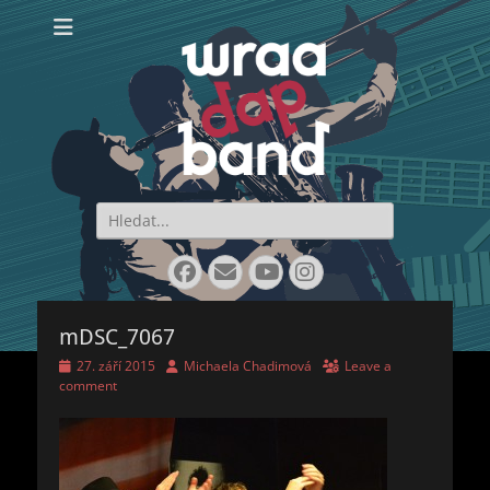
WraaDap Band
Search
for:
Facebook
Email
YouTube
Instagram
mDSC_7067
Posted
Author
27. září 2015
Michaela Chadimová
Leave a
on
comment