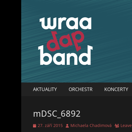
WraaDap Band
Primary
Skip
AKTUALITY
ORCHESTR
KONCERTY
to
Menu
content
mDSC_6892
Posted
Author
27. září 2015
Michaela Chadimová
Leave
on