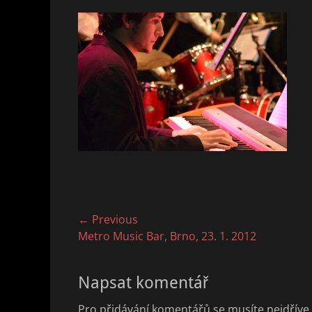
Navigace
← Previous
Previous
Metro Music Bar, Brno, 23. 1. 2012
pro
post:
příspěvek
Napsat komentář
Pro přidávání komentářů se musíte nejdříve