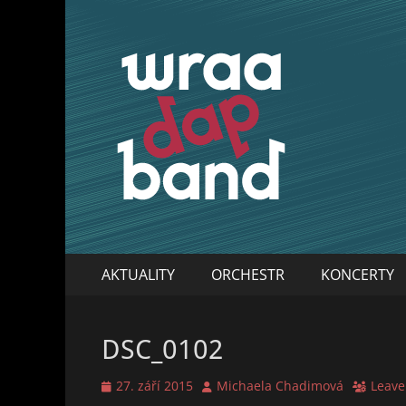
WraaDap Band
Primary
Skip
AKTUALITY
ORCHESTR
KONCERTY
to
Menu
content
DSC_0102
Posted
Author
27. září 2015
Michaela Chadimová
Leave
on