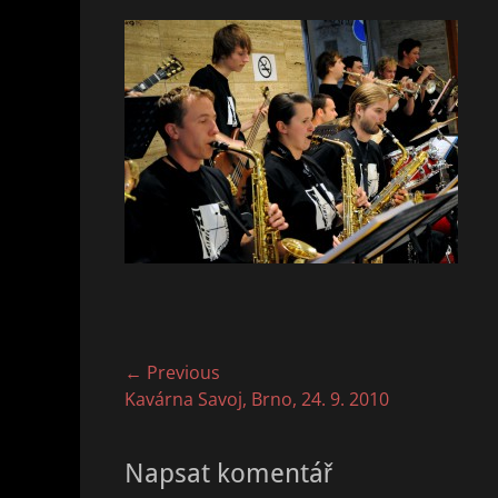
Navigace
← Previous
Previous
Kavárna Savoj, Brno, 24. 9. 2010
pro
post:
příspěvek
Napsat komentář