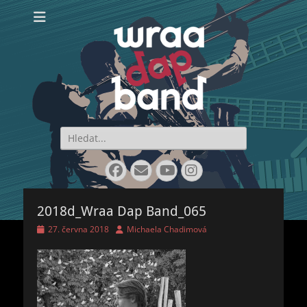
WraaDap Band
Search
for:
Facebook
Email
YouTube
Instagram
2018d_Wraa Dap Band_065
Posted
Author
27. června 2018
Michaela Chadimová
on