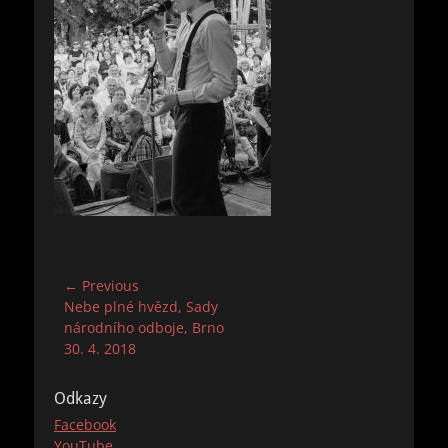
Navigace
← Previous
Previous
Nebe plné hvězd, Sady
pro
post:
národního odboje, Brno
příspěvek
30. 4. 2018
Odkazy
Facebook
YouTube