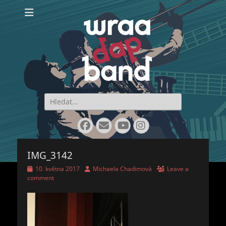
WraaDap Band
Search
for:
Facebook
Email
YouTube
Instagram
IMG_3142
Posted
Author
10. května 2017
Michaela Chadimová
Leave a
on
comment