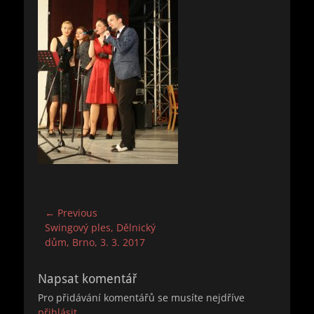
Navigace
← Previous
Previous
Swingový ples, Dělnický
pro
post:
dům, Brno, 3. 3. 2017
příspěvek
Napsat komentář
Pro přidávání komentářů se musíte nejdříve
přihlásit
.