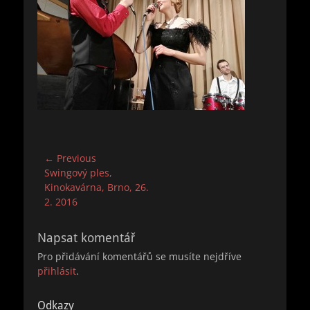
Navigace
← Previous
Previous
Swingový ples,
pro
post:
Kinokavárna, Brno, 26.
příspěvek
2. 2016
Napsat komentář
Pro přidávání komentářů se musíte nejdříve
přihlásit
.
Odkazy