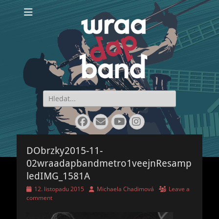
WraaDap Band
Search
for:
Facebook
Email
YouTube
Instagram
DObrzky2015-11-
02wraadapbandmetro1veejnResamp
ledIMG_1581A
Posted
Author
12. listopadu 2015
Michaela Chadimová
Leave a
on
comment