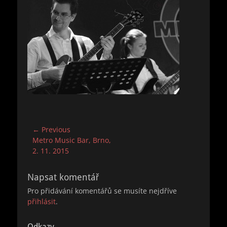
Navigace
← Previous
Previous
Metro Music Bar, Brno,
pro
post:
2. 11. 2015
příspěvek
Napsat komentář
Pro přidávání komentářů se musíte nejdříve
přihlásit
.
Odkazy