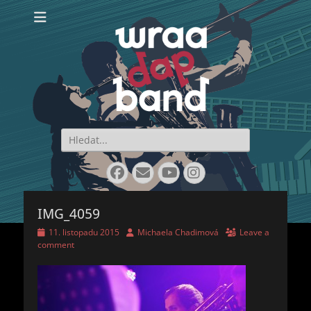
WraaDap Band
Search
for:
Facebook
Email
YouTube
Instagram
IMG_4059
Posted
Author
11. listopadu 2015
Michaela Chadimová
Leave a
on
comment