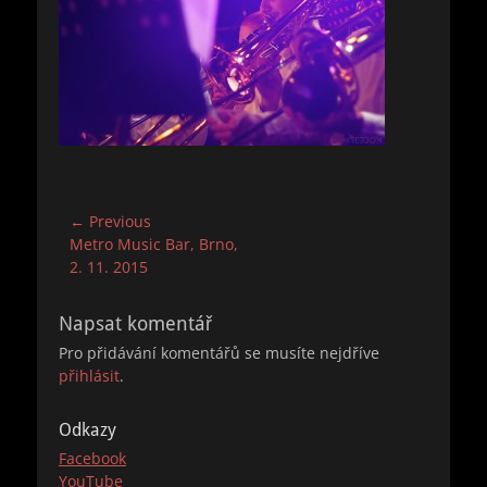
Navigace
← Previous
Previous
Metro Music Bar, Brno,
pro
post:
2. 11. 2015
příspěvek
Napsat komentář
Pro přidávání komentářů se musíte nejdříve
přihlásit
.
Odkazy
Facebook
YouTube