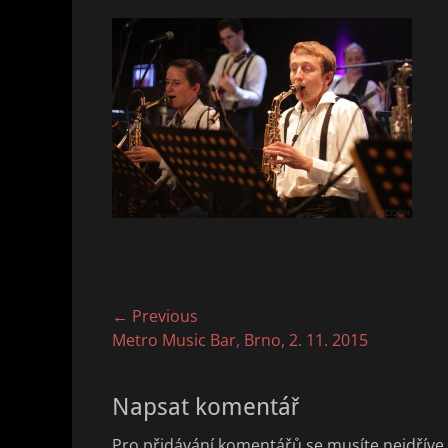
Navigace
← Previous
Previous
Metro Music Bar, Brno, 2. 11. 2015
pro
post:
příspěvek
Napsat komentář
Pro přidávání komentářů se musíte nejdříve