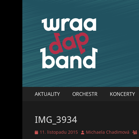
WraaDap Band
Primary
Skip
AKTUALITY
ORCHESTR
KONCERTY
to
Menu
content
IMG_3934
Posted
Author
11. listopadu 2015
Michaela Chadimová
on