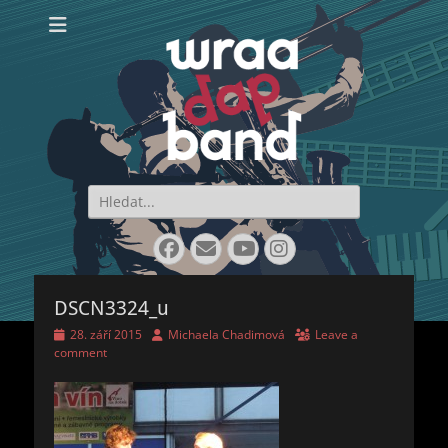
WraaDap Band
Search
for:
Facebook
Email
YouTube
Instagram
DSCN3324_u
Posted
Author
28. září 2015
Michaela Chadimová
Leave a
on
comment