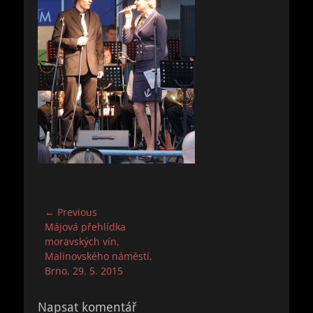
Navigace
← Previous
Previous
Májová přehlídka
pro
post:
moravských vín,
příspěvek
Malinovského náměstí,
Brno, 29. 5. 2015
Napsat komentář