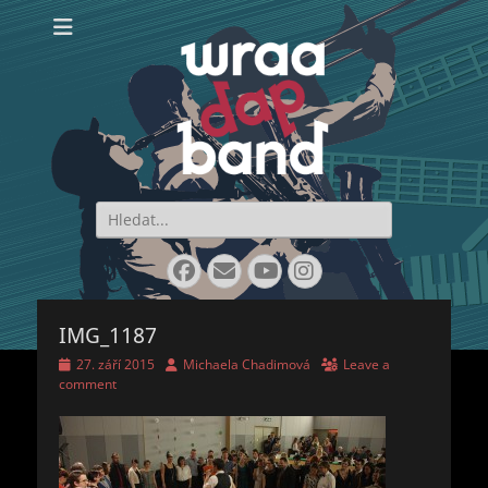
WraaDap Band
Search
for:
Facebook
Email
YouTube
Instagram
IMG_1187
Posted
Author
27. září 2015
Michaela Chadimová
Leave a
on
comment