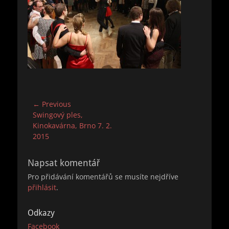
Navigace
← Previous
Previous
Swingový ples,
pro
post:
Kinokavárna, Brno 7. 2.
příspěvek
2015
Napsat komentář
Pro přidávání komentářů se musíte nejdříve
přihlásit
.
Odkazy
Facebook