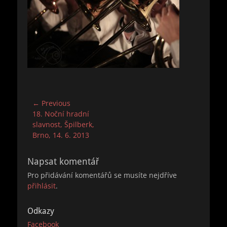
Navigace
← Previous
Previous
18. Noční hradní
pro
post:
slavnost, Špilberk,
příspěvek
Brno, 14. 6. 2013
Napsat komentář
Pro přidávání komentářů se musíte nejdříve
přihlásit
.
Odkazy
Facebook