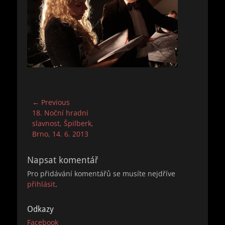
Navigace
← Previous
Previous
18. Noční hradní
pro
post:
slavnost, Špilberk,
příspěvek
Brno, 14. 6. 2013
Napsat komentář
Pro přidávání komentářů se musíte nejdříve
přihlásit
.
Odkazy
Facebook