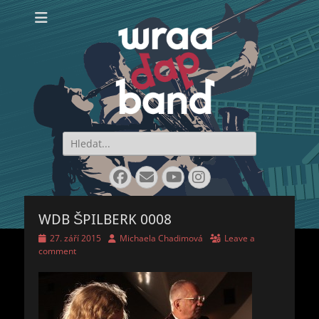
WraaDap Band
Search
for:
Facebook
Email
YouTube
Instagram
WDB ŠPILBERK 0008
Posted
Author
27. září 2015
Michaela Chadimová
Leave a
on
comment