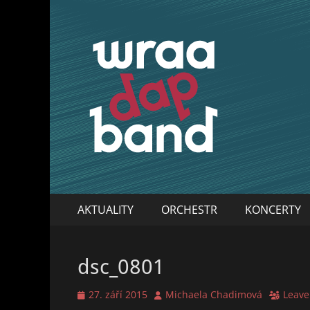
WraaDap Band
Primary
Skip
AKTUALITY
ORCHESTR
KONCERTY
to
Menu
content
dsc_0801
Posted
Author
27. září 2015
Michaela Chadimová
Leave
on