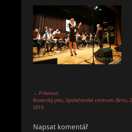
Navigace
← Previous
Previous
Roverský ples, Společenské centrum, Brno, 26
pro
post:
2013
příspěvek
Napsat komentář