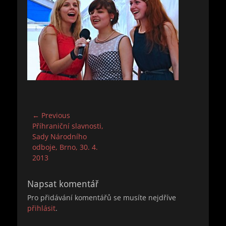
Navigace
← Previous
Previous
Příhraniční slavnosti,
pro
post:
Sady Národního
příspěvek
odboje, Brno, 30. 4.
2013
Napsat komentář
Pro přidávání komentářů se musíte nejdříve
přihlásit
.