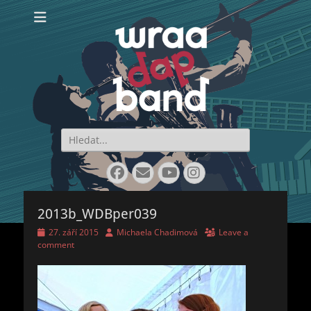
WraaDap Band
Search
for:
Facebook
Email
YouTube
Instagram
2013b_WDBper039
Posted
Author
27. září 2015
Michaela Chadimová
Leave a
on
comment